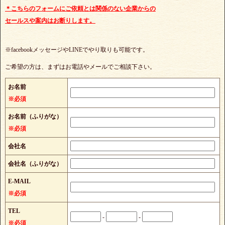
＊こちらのフォームにご依頼とは関係のない企業からの
セールスや案内はお断りします。
※facebookメッセージやLINEでやり取りも可能です。
ご希望の方は、まずはお電話やメールでご相談下さい。
お名前
※必須
お名前（ふりがな）
※必須
会社名
会社名（ふりがな）
E-MAIL
※必須
TEL
-
-
※必須