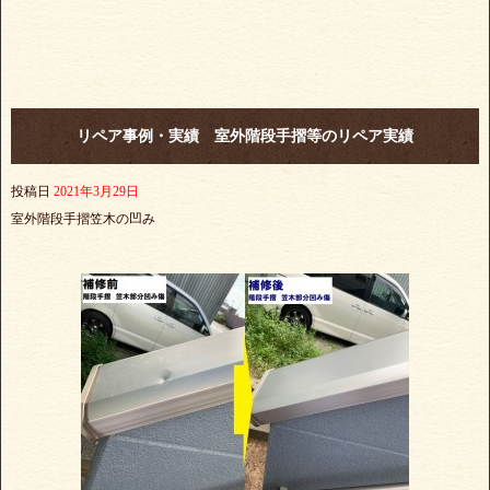
リペア事例・実績 室外階段手摺等のリペア実績
投稿日
2021年3月29日
室外階段手摺笠木の凹み