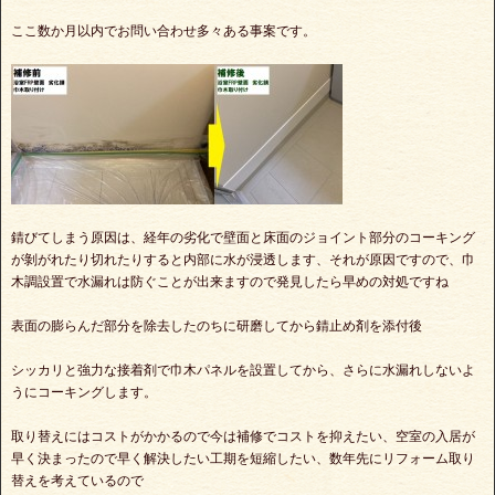
ここ数か月以内でお問い合わせ多々ある事案です。
錆びてしまう原因は、経年の劣化で壁面と床面のジョイント部分のコーキング
が剝がれたり切れたりすると内部に水が浸透します、それが原因ですので、巾
木調設置で水漏れは防ぐことが出来ますので発見したら早めの対処ですね
表面の膨らんだ部分を除去したのちに研磨してから錆止め剤を添付後
シッカリと強力な接着剤で巾木パネルを設置してから、さらに水漏れしないよ
うにコーキングします。
取り替えにはコストがかかるので今は補修でコストを抑えたい、空室の入居が
早く決まったので早く解決したい工期を短縮したい、数年先にリフォーム取り
替えを考えているので