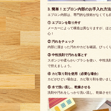
3. 簡単！エプロン内部のお手入れ方法
エプロン内部は、専門的な技術がなくても
① エプロンを取り外す
メーカーによって構造は異なりますが、ほ
心！
② 汚れをチェック
内部に溜まった汚れやカビを確認。びっく
③ 中性洗剤で汚れを落とす
スポンジや柔らかいブラシを使い、中性洗
で控えましょう。
④ カビ取り剤を使用（必要な場合）
カビがひどい場合は、カビ取り剤を使いま
⑤ 水で洗い流し、乾燥させる
洗剤や汚れをしっかり洗い流し、乾燥させ