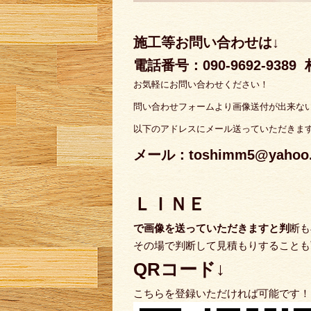
施工等お問い合わせは↓
電話番号：090-9692-9389
お気軽にお問い合わせください！
問い合わせフォームより画像送付が出来な
以下のアドレスにメール送っていただきま
メール：toshimm5@yahoo.c
ＬＩＮＥ
で
画像を送っていただきますと判
断も
その場で判断して見積もりすることも
QRコード↓
こちらを登録いただければ可能です！