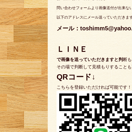
問い合わせフォームより画像送付が出来な
以下のアドレスにメール送っていただきま
メール：toshimm5@yahoo.c
ＬＩＮＥ
で
画像を送っていただきますと判
断も
その場で判断して見積もりすることも
QRコード↓
こちらを登録いただければ可能です！