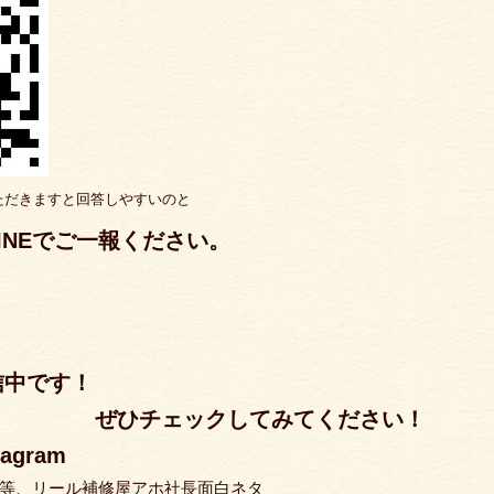
ただきますと回答しやすいのと
INEでご一報ください。
信中です！
クしてみてください！
gram
等、リール補修屋アホ社長面白ネタ