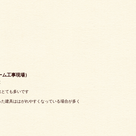
ーム工事現場）
と
はとても多いです
った建具ははがれやすくなっている場合が多く