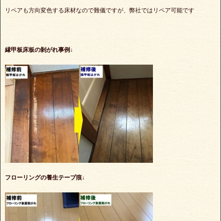
リペアも方向変色する床材なので難儀ですが、弊社ではリペア可能です
縁甲板床板の剝がれ事例↓
フローリングの養生テープ痕↓