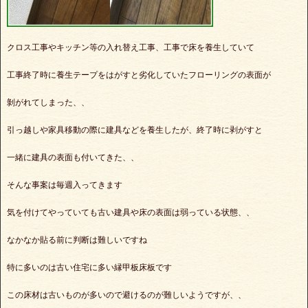
クロス工事やキッチン等の入れ替え工事、工事で床を養生していて
工事終了時に養生テープをはがすと劣化していたフローリングの表面が
剝がれてしまった、、
引っ越しや家具移動の際に建具などを養生したが、終了時に剥がすと
一緒に建具の表面も付いてきた、、
そんな事案は毎週入ってきます
気を付けてやっていても古い建具や床の表面は弱っている状態、、
なかなか貼る前に判断は難しいですね
特に多いのは古い住宅に多い縁甲板床板です
この床材は古いものが多いので避けるのが難しいようですが、、