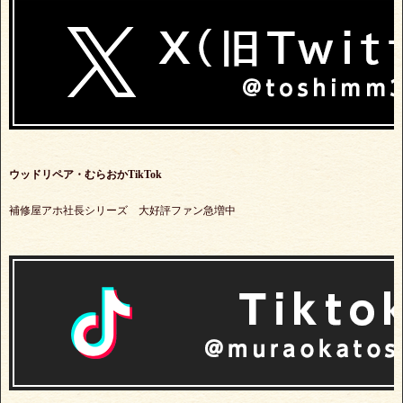
ウッドリペア・むらおかTikTok
補修屋アホ社長シリーズ 大好評ファン急増中