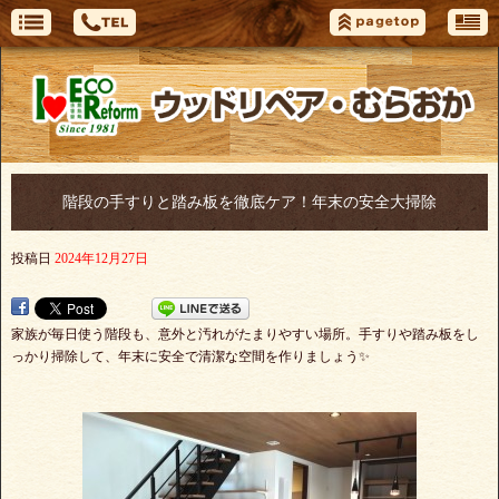
階段の手すりと踏み板を徹底ケア！年末の安全大掃除
投稿日
2024年12月27日
家族が毎日使う階段も、意外と汚れがたまりやすい場所。手すりや踏み板をし
っかり掃除して、年末に安全で清潔な空間を作りましょう✨