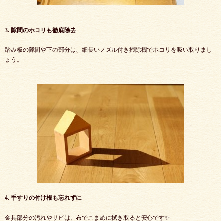
3. 隙間のホコリも徹底除去
踏み板の隙間や下の部分は、細長いノズル付き掃除機でホコリを吸い取りまし
ょう。
4. 手すりの付け根も忘れずに
金具部分の汚れやサビは、布でこまめに拭き取ると安心です✨