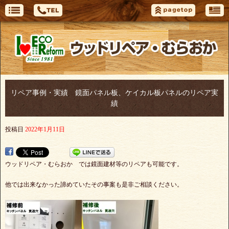
リペア事例・実績 鏡面パネル板、ケイカル板パネルのリペア実
績
投稿日
2022年1月11日
ウッドリペア・むらおか では鏡面建材等のリペアも可能です。
他では出来なかった諦めていたその事案も是非ご相談ください。