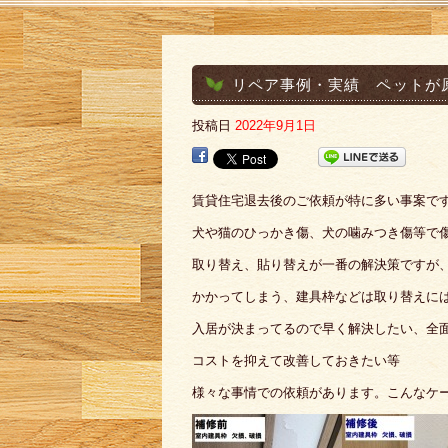
リペア事例・実績 ペットが
投稿日
2022年9月1日
賃貸住宅退去後のご依頼が特に多い事案で
犬や猫のひっかき傷、犬の噛みつき傷等で
取り替え、貼り替えが一番の解決策ですが
かかってしまう、建具枠などは取り替えに
入居が決まってるので早く解決したい、全
コストを抑えて改善しておきたい等
様々な事情での依頼があります。こんなケ