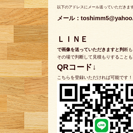
以下のアドレスにメール送っていただきま
メール：toshimm5@yahoo.c
ＬＩＮＥ
で
画像を送っていただきますと判
断も
その場で判断して見積もりすることも
QRコード↓
こちらを登録いただければ可能です！