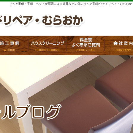
リペア事例・実績 ペットが原因による建具などの傷のリペア実績|ウッドリペア・むらおか