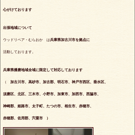
心がけております
出張地域について
ウッドリペア・むらおか は
兵庫県加古川市を拠点に
活動しております。
兵庫県播磨地域全域に限定して対応しております
（
加古川市、高砂市、加古郡、明石市、神戸市西区、垂水区、
須磨区、北区、三木市、小野市、加東市、加西市、西脇市、
神崎郡、姫路市、太子町、たつの市、相生市、赤穂市、
赤穂郡、佐用郡、宍粟市
）