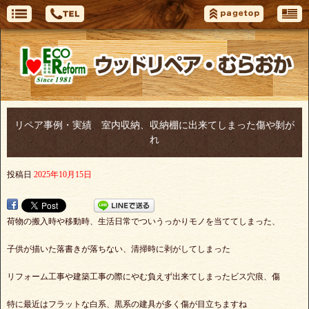
リペア事例・実績 室内収納、収納棚に出来てしまった傷や剝が
れ
投稿日
2025年10月15日
荷物の搬入時や移動時、生活日常でついうっかりモノを当ててしまった、
子供が描いた落書きが落ちない、清掃時に剥がしてしまった
リフォーム工事や建築工事の際にやむ負えず出来てしまったビス穴痕、傷
特に最近はフラットな白系、黒系の建具が多く傷が目立ちますね