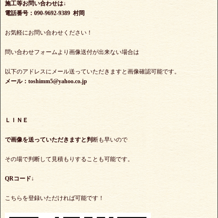
施工等お問い合わせは↓
電話番号：090-9692-9389 村岡
お気軽にお問い合わせください！
問い合わせフォームより画像送付が出来ない場合は
以下のアドレスにメール送っていただきますと画像確認可能です。
メール：toshimm5@yahoo.co.jp
ＬＩＮＥ
で
画像を送っていただきますと判
断も早いので
その場で判断して見積もりすることも可能です。
QRコード↓
こちらを登録いただければ可能です！