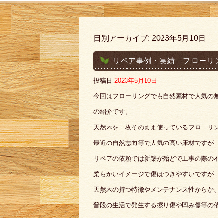
日別アーカイブ:
2023年5月10日
リペア事例・実績 フローリ
投稿日
2023年5月10日
今回はフローリングでも自然素材で人気の
の紹介です。
天然木を一枚そのまま使っているフローリ
最近の自然志向等で人気の高い床材ですが
リペアの依頼では新築が殆どで工事の際の
柔らかいイメージで傷はつきやすいですが
天然木の持つ特徴やメンテナンス性からか
普段の生活で発生する擦り傷や凹み傷等の