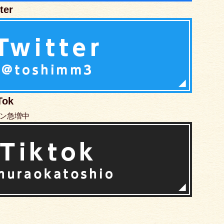
er
ok
ン急増中