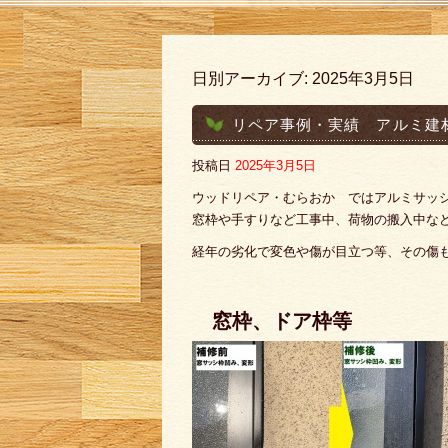
日別アーカイブ:
2025年3月5日
リペア事例・実績 アルミ建
投稿日
2025年3月5日
ウッドリペア・むらおか ではアルミサッ
窓枠や手すりなど工事中、荷物の搬入中な
経年の劣化で変色や傷が目立つ等、その傷
窓枠、ドア枠等