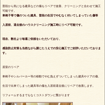
普段から気になる建具などの傷もリペアで改善、クリーニングと合わせて施工
可能です。
車椅子等で傷のついた建具、普段の生活でやむなく付いてしまっていた傷等
入居前、退去後のハウスクリーニング施工時にリペア可能です。
現在、数社より毎週ご依頼をいただいており、
感染防止対策も当然ながら講じたうえでの安心施工でご好評いただいておりま
す。
居室のリペア
車椅子やシルバーカー等の移動でやむ負えずついてしまった建具やドアの傷、
生活で出来てしまった建具等の傷を入居前退去後にリペアで改善します。
リフォームするまでもなくコストダウンに繋がります