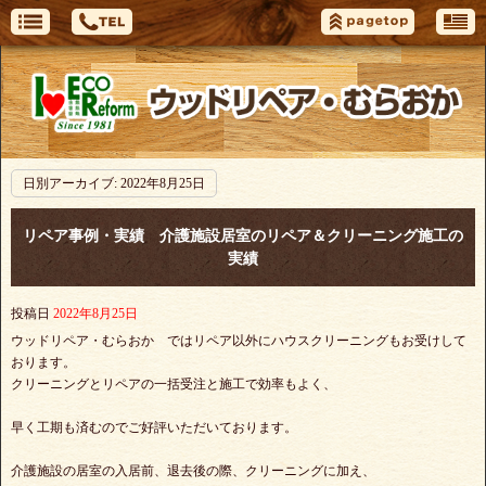
日別アーカイブ:
2022年8月25日
リペア事例・実績 介護施設居室のリペア＆クリーニング施工の
実績
投稿日
2022年8月25日
ウッドリペア・むらおか ではリペア以外にハウスクリーニングもお受けして
おります。
クリーニングとリペアの一括受注と施工で効率もよく、
早く工期も済むのでご好評いただいております。
介護施設の居室の入居前、退去後の際、クリーニングに加え、