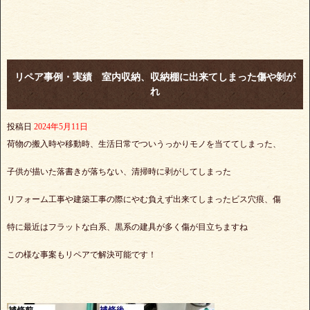
リペア事例・実績 室内収納、収納棚に出来てしまった傷や剝が
れ
投稿日
2024年5月11日
荷物の搬入時や移動時、生活日常でついうっかりモノを当ててしまった、
子供が描いた落書きが落ちない、清掃時に剥がしてしまった
リフォーム工事や建築工事の際にやむ負えず出来てしまったビス穴痕、傷
特に最近はフラットな白系、黒系の建具が多く傷が目立ちますね
この様な事案もリペアで解決可能です！