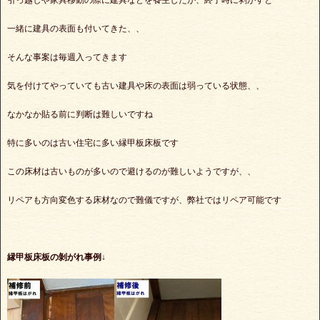
引っ越しや家具移動の際に建具などを養生したが、終了時に剥がすと
一緒に建具の表面も付いてきた、、
そんな事案は毎週入ってきます
気を付けてやっていても古い建具や床の表面は弱っている状態、、
なかなか貼る前に判断は難しいですね
特に多いのは古い住宅に多い縁甲板床板です
この床材は古いものが多いので避けるのが難しいようですが、、
リペアも方向変色する床材なので難儀ですが、弊社ではリペア可能です
縁甲板床板の剝がれ事例↓