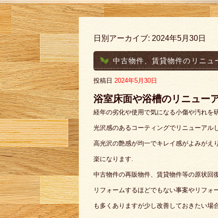
日別アーカイブ:
2024年5月30日
中古物件、賃貸物件のリニュ
投稿日
2024年5月30日
浴室床面や浴槽のリニュー
経年の劣化や使用で気になる小傷や汚れを
光沢感のあるコーティングでリニューアル
高光沢の艶感が均一でキレイ感がよみがえ
楽になります.
中古物件の再販物件、賃貸物件等の原状回
リフォームするほどでもない事案やリフォ
も多くありますが少し改善しておきたい場