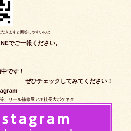
ただきますと回答しやすいのと
INEでご一報ください。
信中です！
クしてみてください！
gram
等、リール補修屋アホ社長大ボケネタ