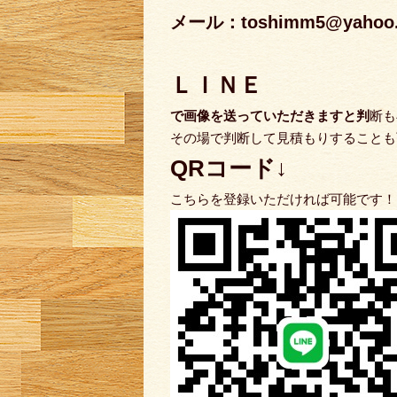
メール：toshimm5@yahoo.c
ＬＩＮＥ
で
画像を送っていただきますと判
断も
その場で判断して見積もりすることも
QRコード↓
こちらを登録いただければ可能です！