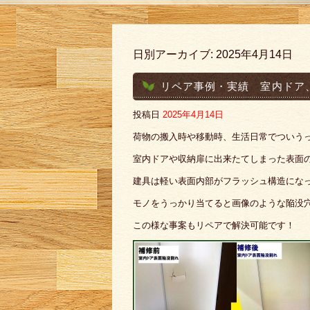
日別アーカイブ:
2025年4月14日
リペア事例・実績 室内ドア
投稿日
2025年4月14日
荷物の搬入時や移動時、生活日常でついう
室内ドアや収納扉に出来たてしまった表面
建具は軽い表面内部がフラッシュ構造にな
モノをうっかり当てると画像のような陥没
この様な事案もリペアで解決可能です！