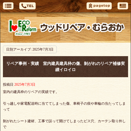
日別アーカイブ:
2025年7月3日
リペア事例・実績 室内建具建具枠の傷、剝がれのリペア補修実
績イロイロ
投稿日
2025年7月3日
室内の建具枠のリペアの実績です。
引っ越しや家電配送時に当ててしまった傷、車椅子の痕や車輪の当たってしま
って
剝がれたシート建材、工事で誤って開けてしまったビス穴、カーテン取り外し
で