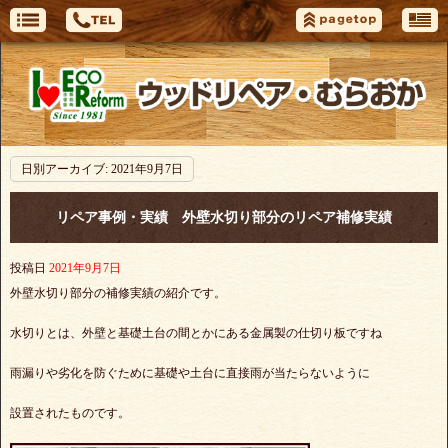
日別アーカイブ:
2021年9月7日
リペア事例・実績 外壁水切り部分のリペア補修実績
投稿日
2021年9月7日
外壁水切り部分の補修実績の紹介です。
水切りとは、外壁と基礎土台の間とかにある金属製の仕切り板ですね
雨漏りや劣化を防ぐために基礎や土台に直接雨が当たらないように
設置されたものです。